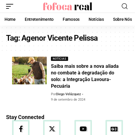
Home
Entretenimento
Famosos
Notícias
Sobre Nós
Tag:
Agenor Vicente Pelissa
NOTÍCIAS
Saiba mais sobre a nova aliada
no combate à degradação do
solo: a Integração Lavoura-
Pecuária
Por
Diego Velázquez
9 de setembro de 2024
Stay Connected