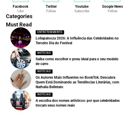
Facebook
Twitter
Youtube
Google News
Like
Follow
Subscribe
Follow
Categories
Must Read
ENTRETENIMENTO
Lollapalooza 2026: A Influência das Celebridades no
Terceiro Dia do Festival
NOTÍCIAS
Saiba como escolher o pneu
ideal
para o seu modelo
de carro
NOTÍCIAS
Os Autores Mais Influentes no BookTok: Descubra
Quem Está Dominando as Tendências Literárias, com
Nathalia Belletato
NOTÍCIAS
A escolha dos nomes artísticos: por que celebridades
trocam seus nomes reais