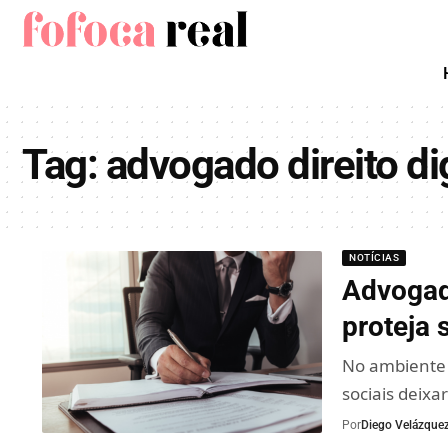
Tag:
advogado direito dig
NOTÍCIAS
Advogado
proteja 
No ambiente 
sociais deix
Por
Diego Velázque